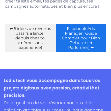
créer ta liste email, tes pages de capture, tes
campagnes automatiques et bien plus encore !
⬅ 5 idées de revenus
Facebook Ads
passifs à lancer
Manager : Guide
depuis chez toi
Complet pour Bien
(même sans
Débuter (et
expérience)
Performer) ➡
Lodiatech vous accompagne dans tous vos
projets digitaux avec passion, créativité et
précision.
De la gestion de vos réseaux sociaux à la
création graphique sur mesure, nous donnons