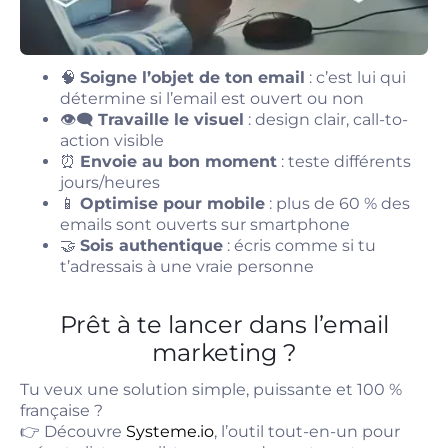
🧠
Soigne l’objet de ton email
: c’est lui qui
détermine si l’email est ouvert ou non
👁️‍🗨️
Travaille le visuel
: design clair, call-to-
action visible
⏰
Envoie au bon moment
: teste différents
jours/heures
📱
Optimise pour mobile
: plus de 60 % des
emails sont ouverts sur smartphone
🤝
Sois authentique
: écris comme si tu
t’adressais à une vraie personne
Prêt à te lancer dans l’email
marketing ?
Tu veux une solution simple, puissante et 100 %
française ?
👉 Découvre
Systeme.io
, l’outil tout-en-un pour